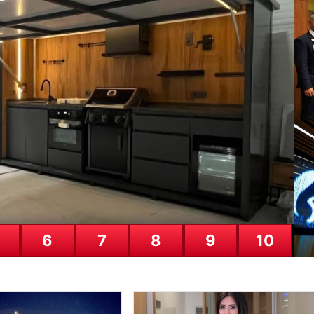
n Geniş Kapsamlı Uyuşturucu Ope
samlı uyuşturucu ile mücadele çalışmaları kapsamında, İçişleri Bakanl
Do
Am
26
6
7
8
9
10
Ya
25