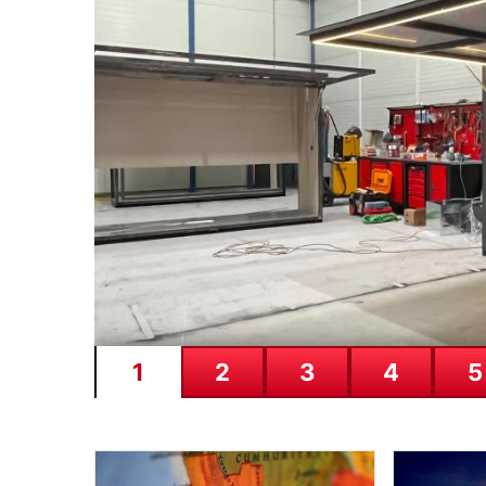
İçişleri Bakanlığı’nda
Açıklaması
Son zamanlarda ülke genelinde gerçekleştirilen kap
açıklamada bulundu. Son…
1
2
3
4
5