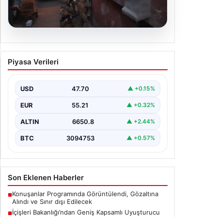
06.08.2026
İçişleri Bakanlığı’ndan Geniş
Piyasa Verileri
Kapsamlı Uyuşturucu
Operasyonu Açıklaması
USD
47.70
▲ +0.15%
Son zamanlarda ülke genelinde
gerçekleştirilen kapsamlı uyuşturucu ile
EUR
55.21
▲ +0.32%
mücadele çalışmaları kapsamında, İçişleri
Bakanlığı önemli…
ALTIN
6650.8
▲ +2.44%
BTC
3094753
▲ +0.57%
Son Eklenen Haberler
Konuşanlar Programında Görüntülendi, Gözaltına
■
Alındı ve Sınır dışı Edilecek
İçişleri Bakanlığı’ndan Geniş Kapsamlı Uyuşturucu
■
Operasyonu Açıklaması
İzmir’de Baba-Oğul Cinayeti: Baba Tutuklandı
■