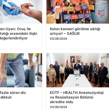
en Uyarı: Oruç ile
Kolon kanseri görülme sıklığı
alığı arasındaki ilişki
artıyor! – SAĞLIK
değerlendiriliyor
03/26/2024
4
fazla süren diz
EÜTF – HEALTH Anesteziyoloji
 dikkat
ve Resüsitasyon Bölümü
akredite oldu
4
03/26/2024