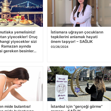
utlaka yemelisiniz!
İstismara uğrayan çocukların
tutan yiyecekler! Oruç
tepkilerini anlamak hayati
hangi yiyecekler sizi
önem taşıyor! – SAĞLIK
? Ramazan ayında
03/26/2024
si gereken besinler…
4
n mide bulantısı!
İstanbul için “gerçeği görme”
n mide bulantısına
zamanı – SAĞLIK
 olur? Ramazan
03/26/2024