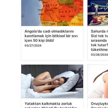
Angola'da cadı olmadıklarını
Sahurda m
kanıtlamak için bitkisel bir sıvı
Sizi tok 
içen 50 kişi öldü!
sırasında 
tok tutar
03/27/2024
tüketilme
03/26/202
Yataktan kalkmakta zorluk
Oruçluyke
çekenler dikkat! Bu hastalığın
Oruçluyke
ana belirtisiydi.
ne sebep