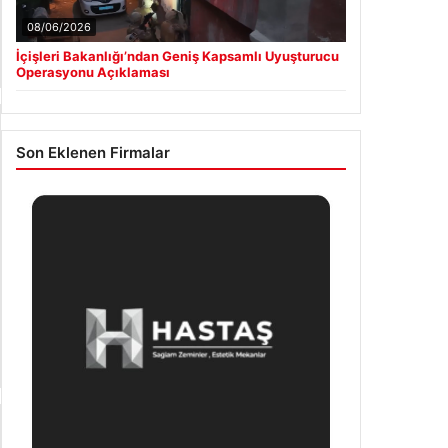
İçişleri Bakanlığı’ndan Geniş Kapsamlı Uyuşturucu
Operasyonu Açıklaması
Son Eklenen Firmalar