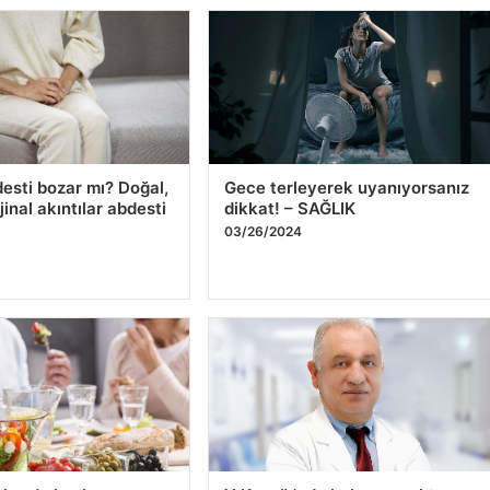
desti bozar mı? Doğal,
Gece terleyerek uyanıyorsanız
inal akıntılar abdesti
dikkat! – SAĞLIK
03/26/2024
4
sahurda beslenme
Y Kuşağı'nda kolon ve rektum
kanseri artıyor – SAĞLIK