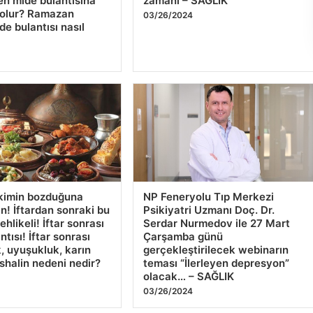
de bulantısı nasıl
4
kimin bozduğuna
NP Feneryolu Tıp Merkezi
in! İftardan sonraki bu
Psikiyatri Uzmanı Doç. Dr.
tehlikeli! İftar sonrası
Serdar Nurmedov ile 27 Mart
ntısı! İftar sonrası
Çarşamba günü
, uyuşukluk, karın
gerçekleştirilecek webinarın
ishalin nedeni nedir?
teması “İlerleyen depresyon”
olacak… – SAĞLIK
4
03/26/2024