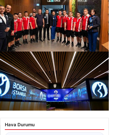
rasyonu
ığı önemli bir
wn Futsal Milli Takımı, 2026 Genuine Cup İçin
erika’ya Uçuşunu Gerçekleştirdi
.07.2026 10:58
tırım araçlarının haftalık performansı nasıl oldu?
.07.2026 11:59
Hava Durumu
☁
Ankara