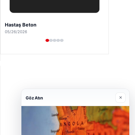
Enes Kaplan Avukatlık Bürosu
04/28/2026
×
Göz Atın