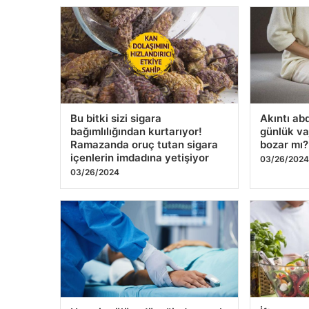
Bu bitki sizi sigara
Akıntı ab
bağımlılığından kurtarıyor!
günlük vaj
Ramazanda oruç tutan sigara
bozar mı?
içenlerin imdadına yetişiyor
03/26/202
03/26/2024
Hemşire ölüm döşeğinde en sık
İftar ve 
görülen 5 pişmanlığı açıkladı!
önerileri